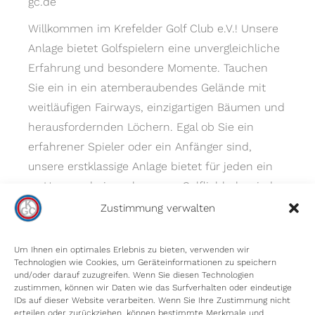
gc.de
Willkommen im Krefelder Golf Club e.V.! Unsere
Anlage bietet Golfspielern eine unvergleichliche
Erfahrung und besondere Momente. Tauchen
Sie ein in ein atemberaubendes Gelände mit
weitläufigen Fairways, einzigartigen Bäumen und
herausfordernden Löchern. Egal ob Sie ein
erfahrener Spieler oder ein Anfänger sind,
unsere erstklassige Anlage bietet für jeden ein
zu Hause – bei uns kommen Golfliebhaber jeder
Spielstärke auf ihre Kosten.
Zustimmung verwalten
Um Ihnen ein optimales Erlebnis zu bieten, verwenden wir
Technologien wie Cookies, um Geräteinformationen zu speichern
und/oder darauf zuzugreifen. Wenn Sie diesen Technologien
zustimmen, können wir Daten wie das Surfverhalten oder eindeutige
IDs auf dieser Website verarbeiten. Wenn Sie Ihre Zustimmung nicht
erteilen oder zurückziehen, können bestimmte Merkmale und