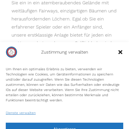
Sie ein in ein atemberaubendes Gelände mit
weitläufigen Fairways, einzigartigen Bäumen und
herausfordernden Löchern. Egal ob Sie ein
erfahrener Spieler oder ein Anfänger sind,
unsere erstklassige Anlage bietet für jeden ein
zu Hause – bei uns kommen Golfliebhaber jeder
Spielstärke auf ihre Kosten.
Zustimmung verwalten
Um Ihnen ein optimales Erlebnis zu bieten, verwenden wir
Technologien wie Cookies, um Geräteinformationen zu speichern
und/oder darauf zuzugreifen. Wenn Sie diesen Technologien
zustimmen, können wir Daten wie das Surfverhalten oder eindeutige
IDs auf dieser Website verarbeiten. Wenn Sie Ihre Zustimmung nicht
erteilen oder zurückziehen, können bestimmte Merkmale und
INFORMIEREN SIE SICH
Funktionen beeinträchtigt werden.
Unser Platz
Dienste verwalten
Gästeinformationen
Impressum