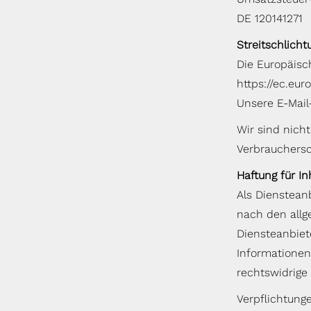
DE 120141271
Streitschlicht
Die Europäisch
https://ec.eu
Unsere E-Mail
Wir sind nicht
Verbrauchersc
Haftung für In
Als Diensteanb
nach den allg
Diensteanbiet
Informationen
rechtswidrige 
Verpflichtung