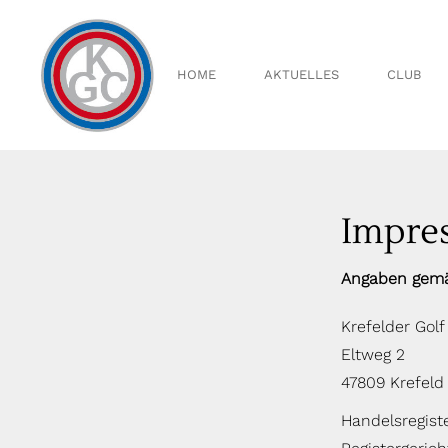
Über 
Vorst
HOME
AKTUELLES
CLUB
Aussc
Ältest
Clubsp
Clubm
Über uns
Handi
Vorstand
Impre
Ausschüs
Ältestenr
Angaben gemä
Clubspiell
Clubmeis
Krefelder Golf
Handicap
Eltweg 2
47809 Krefeld
Handelsregiste