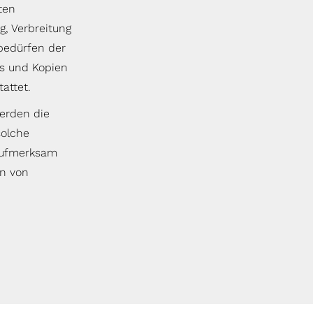
ten
g, Verbreitung
bedürfen der
ds und Kopien
attet.
werden die
solche
 aufmerksam
en von