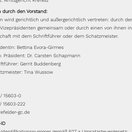
t: Amtsgericht Krefeld
n durch den Vorstand:
in wird gerichtlich und außergerichtlich vertreten: durch d
Vizepräsidenten gemeinsam oder durch einen von ihnen in
haft mit dem Schriftführer oder dem Schatzmeister.
identin: Bettina Evora-Girmes
lv. Präsident: Dr. Carsten Schapmann
iftführer: Gerrit Buddenberg
tzmeister: Tina Wussow
 / 15603-0
 / 15603-222
refelder-gc.de
-ID
Identifikationsnummer gemäß §27 a Umsatzsteuergesetz: