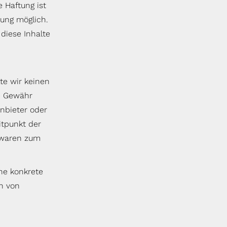
 Haftung ist
zung möglich.
diese Inhalte
te wir keinen
ne Gewähr
Anbieter oder
itpunkt der
e waren zum
hne konkrete
n von