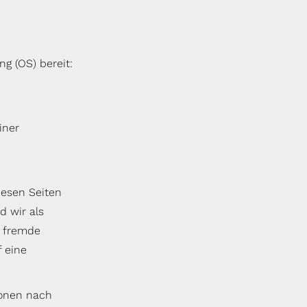
ng (OS) bereit:
iner
iesen Seiten
d wir als
e fremde
 eine
ionen nach