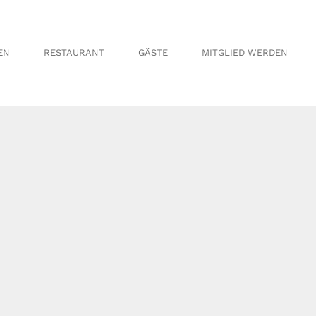
en
Informationen
en
Greenfee
EN
RESTAURANT
GÄSTE
MITGLIED WERDEN
en
Anfahrt
en
en
en
Informationen
schaft
Greenfee
nnschaft
Anfahrt
haft Herren
aft
chaft
t Herren