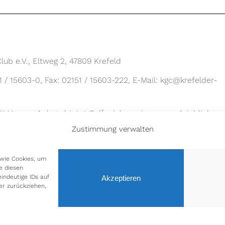
lub e.V., Eltweg 2, 47809 Krefeld
1 / 15603-0, Fax: 02151 / 15603-222, E-Mail: kgc@krefelder-
! Unsere Anlage bietet Golfspielern eine unvergleichliche
auchen Sie ein in ein atemberaubendes Gelände mit
Zustimmung verwalten
Bäumen und herausfordernden Löchern. Egal ob Sie ein
ind, unsere erstklassige Anlage bietet für jeden ein zu Hau
 wie Cookies, um
e diesen
Spielstärke auf ihre Kosten.
indeutige IDs auf
Akzeptieren
er zurückziehen,