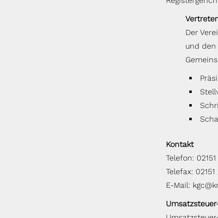
Registergerich
Vertrete
Der Vere
und den 
Gemeinsc
Präs
Stel
Schr
Scha
Kontakt
Telefon: 02151
Telefax: 02151
E-Mail: kgc@k
Umsatzsteuer
Umsatzsteuer-