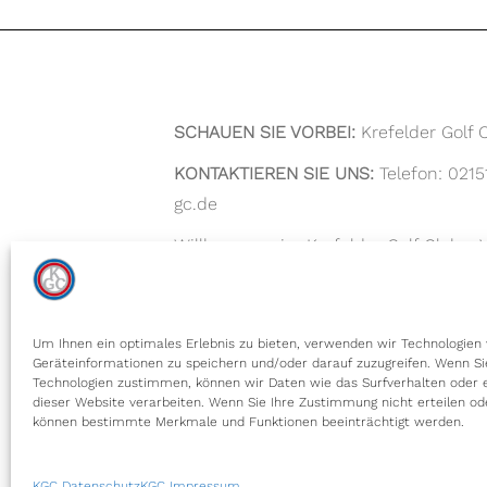
SCHAUEN SIE VORBEI:
Krefelder Golf C
KONTAKTIEREN SIE UNS:
Telefon: 0215
gc.de
Willkommen im Krefelder Golf Club e.V.
Erfahrung und besondere Momente. T
weitläufigen Fairways, einzigartigen 
erfahrener Spieler oder ein Anfänger s
Um Ihnen ein optimales Erlebnis zu bieten, verwenden wir Technologien
Geräteinformationen zu speichern und/oder darauf zuzugreifen. Wenn Si
– bei uns kommen Golfliebhaber jeder 
Technologien zustimmen, können wir Daten wie das Surfverhalten oder e
dieser Website verarbeiten. Wenn Sie Ihre Zustimmung nicht erteilen od
können bestimmte Merkmale und Funktionen beeinträchtigt werden.
KGC Datenschutz
KGC Impressum