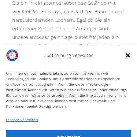
Sie ein in ein atemberaubendes Gelände mit
weitläufigen Fairways, einzigartigen Bäumen und
herausfordernden Löchern. Egal ob Sie ein
erfahrener Spieler oder ein Anfänger sind,
unsere erstklassige Anlage bietet für jeden ein
zu Hause – bei uns kommen Golfliebhaber jeder
Spielstärke auf ihre Kosten.
Zustimmung verwalten
Um Ihnen ein optimales Erlebnis zu bieten, verwenden wir
Technologien wie Cookies, um Geräteinformationen zu speichern
und/oder darauf zuzugreifen. Wenn Sie diesen Technologien
zustimmen, können wir Daten wie das Surfverhalten oder eindeutige
IDs auf dieser Website verarbeiten. Wenn Sie Ihre Zustimmung nicht
erteilen oder zurückziehen, können bestimmte Merkmale und
INFORMIEREN SIE SICH
Funktionen beeinträchtigt werden.
Unser Platz
Dienste verwalten
Gästeinformationen
Impressum