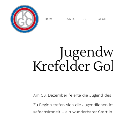
Über 
Vorst
HOME
AKTUELLES
CLUB
Aussc
Ältest
Clubsp
Clubm
Jugendwe
Über uns
Handi
Vorstand
Ausschüs
Krefelder Gol
Ältestenr
Clubspiell
Clubmeis
Handicap
Am 06. Dezember feierte die Jugend des K
Zu Beginn trafen sich die Jugendlichen i
gefachsimpelt – ein wunderbarer Start in