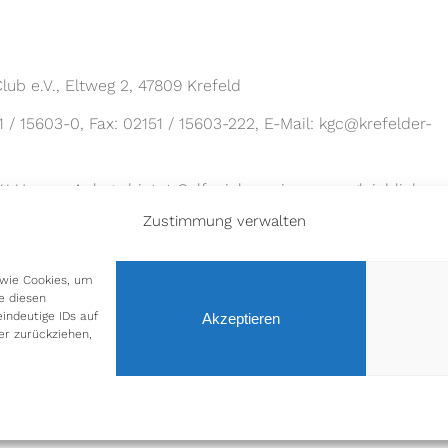
lub e.V., Eltweg 2, 47809 Krefeld
1 / 15603-0, Fax: 02151 / 15603-222, E-Mail: kgc@krefelder-
! Unsere Anlage bietet Golfspielern eine unvergleichliche
auchen Sie ein in ein atemberaubendes Gelände mit
Zustimmung verwalten
Bäumen und herausfordernden Löchern. Egal ob Sie ein
ind, unsere erstklassige Anlage bietet für jeden ein zu Hau
 wie Cookies, um
e diesen
Spielstärke auf ihre Kosten.
indeutige IDs auf
Akzeptieren
er zurückziehen,