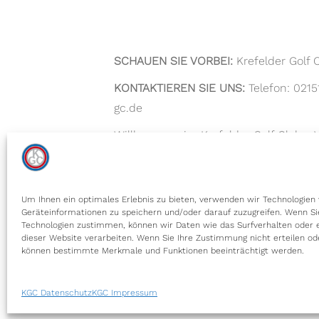
SCHAUEN SIE VORBEI:
Krefelder Golf C
KONTAKTIEREN SIE UNS:
Telefon: 0215
gc.de
Willkommen im Krefelder Golf Club e.V.
Erfahrung und besondere Momente. T
weitläufigen Fairways, einzigartigen 
erfahrener Spieler oder ein Anfänger s
Um Ihnen ein optimales Erlebnis zu bieten, verwenden wir Technologien
Geräteinformationen zu speichern und/oder darauf zuzugreifen. Wenn Si
– bei uns kommen Golfliebhaber jeder 
Technologien zustimmen, können wir Daten wie das Surfverhalten oder e
dieser Website verarbeiten. Wenn Sie Ihre Zustimmung nicht erteilen od
können bestimmte Merkmale und Funktionen beeinträchtigt werden.
KGC Datenschutz
KGC Impressum