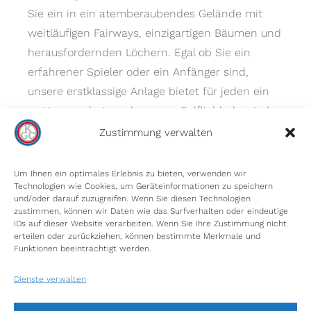
Sie ein in ein atemberaubendes Gelände mit
weitläufigen Fairways, einzigartigen Bäumen und
herausfordernden Löchern. Egal ob Sie ein
erfahrener Spieler oder ein Anfänger sind,
unsere erstklassige Anlage bietet für jeden ein
zu Hause – bei uns kommen Golfliebhaber jeder
Spielstärke auf ihre Kosten.
Zustimmung verwalten
Um Ihnen ein optimales Erlebnis zu bieten, verwenden wir
Technologien wie Cookies, um Geräteinformationen zu speichern
und/oder darauf zuzugreifen. Wenn Sie diesen Technologien
zustimmen, können wir Daten wie das Surfverhalten oder eindeutige
IDs auf dieser Website verarbeiten. Wenn Sie Ihre Zustimmung nicht
erteilen oder zurückziehen, können bestimmte Merkmale und
INFORMIEREN SIE SICH
Funktionen beeinträchtigt werden.
Unser Platz
Dienste verwalten
Gästeinformationen