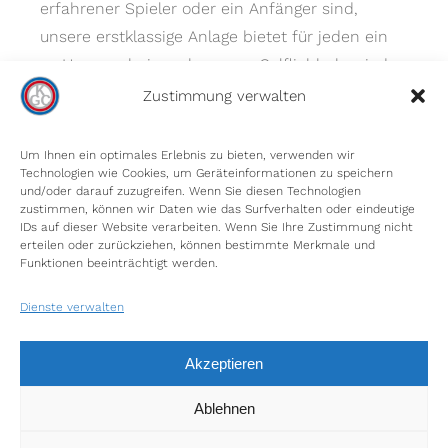
erfahrener Spieler oder ein Anfänger sind,
unsere erstklassige Anlage bietet für jeden ein
zu Hause – bei uns kommen Golfliebhaber jeder
Spielstärke auf ihre Kosten.
Zustimmung verwalten
Um Ihnen ein optimales Erlebnis zu bieten, verwenden wir
Technologien wie Cookies, um Geräteinformationen zu speichern
und/oder darauf zuzugreifen. Wenn Sie diesen Technologien
zustimmen, können wir Daten wie das Surfverhalten oder eindeutige
IDs auf dieser Website verarbeiten. Wenn Sie Ihre Zustimmung nicht
erteilen oder zurückziehen, können bestimmte Merkmale und
INFORMIEREN SIE SICH
Funktionen beeinträchtigt werden.
Unser Platz
Dienste verwalten
Gästeinformationen
Impressum
Akzeptieren
Datenschutz
Ablehnen