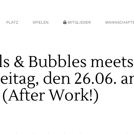
unseren Club
Platzübersicht
Wettspielordnung
Turnierverwaltung
AK 30 Dam
and
Hunde testweise
Turnierkalender
Herrengolf
AK 50 Dam
willkommen
PLATZ
SPIELEN
MITGLIEDER
MANNSCHAFT
hüsse
Registrierte Privatrunden
Damengolf
AK 65 Dam
Scorerechner
enrat
World Handicap System
Jahreswettspiele
AK 30 Herr
Platzregeln
ielleiter
Spielgemeinschaften
Jugendgolf
AK 50 Herr
Scorekarte &
eister
Golf Senioren
Fotogalerien
AK 65 Herr
Vorgabentabellen
lls & Bubbles meet
eren Club
Platzübersicht
Wettspielordnung
Gesellschaft (GSG)
Turnierverwaltung
AK 30 Damen
capausschuss
Jugendmann
Drivingrange-Ordnung
Hunde testweise
Turnierkalender
Traditionsturniere &
Herrengolf
AK 50 Damen
Juniorenma
willkommen
Unser Greenkeeping
Jahreswettspiele
se
Registrierte Privatrunden
Damengolf
AK 65 Damen
eitag, den 26.06. 
Clubmannsc
Scorerechner
Inklusions-Golfturniere
at
World Handicap System
Jahreswettspiele
AK 30 Herren
Platzregeln
Golftrainer
eiter
Spielgemeinschaften
Jugendgolf
AK 50 Herren
(After Work!)
Scorekarte &
ter
Golf Senioren
Fotogalerien
AK 65 Herren
Vorgabentabellen
Gesellschaft (GSG)
ausschuss
Jugendmannsch
Drivingrange-Ordnung
Traditionsturniere &
Juniorenmanns
Unser Greenkeeping
Jahreswettspiele
Clubmannschaf
Inklusions-Golfturniere
Golftrainer