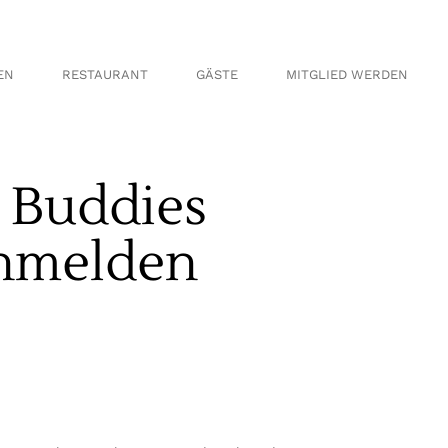
en
Informationen
en
Greenfee
EN
RESTAURANT
GÄSTE
MITGLIED WERDEN
en
Anfahrt
en
en
en
s Buddies
Informationen
schaft
Greenfee
nnschaft
Anfahrt
anmelden
haft Herren
aft
chaft
t Herren