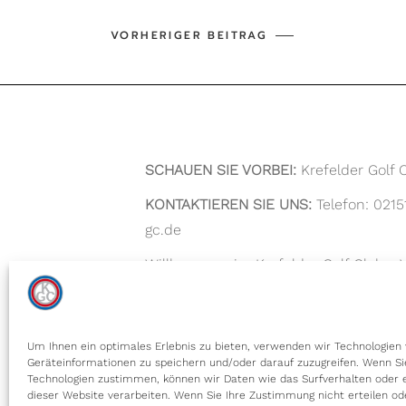
SCHAUEN SIE VORBEI:
Krefelder Golf C
KONTAKTIEREN SIE UNS:
Telefon: 0215
gc.de
Willkommen im Krefelder Golf Club e.V.
Erfahrung und besondere Momente. T
weitläufigen Fairways, einzigartigen 
erfahrener Spieler oder ein Anfänger s
Um Ihnen ein optimales Erlebnis zu bieten, verwenden wir Technologien
Geräteinformationen zu speichern und/oder darauf zuzugreifen. Wenn Si
– bei uns kommen Golfliebhaber jeder 
Technologien zustimmen, können wir Daten wie das Surfverhalten oder e
dieser Website verarbeiten. Wenn Sie Ihre Zustimmung nicht erteilen od