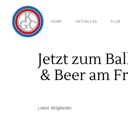
Über 
Vorst
HOME
AKTUELLES
CLUB
Aussc
Ältest
Clubsp
Clubm
Jetzt zum Ba
Über uns
Handi
Vorstand
Ausschüs
& Beer am Fr
Ältestenr
Clubspiell
Clubmeis
Handicap
Liebe Mitglieder,