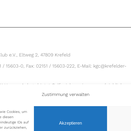
lub e.V., Eltweg 2, 47809 Krefeld
1 / 15603-0, Fax: 02151 / 15603-222, E-Mail: kgc@krefelder-
! Unsere Anlage bietet Golfspielern eine unvergleichliche
auchen Sie ein in ein atemberaubendes Gelände mit
Zustimmung verwalten
Bäumen und herausfordernden Löchern. Egal ob Sie ein
ind, unsere erstklassige Anlage bietet für jeden ein zu Hau
 wie Cookies, um
e diesen
Spielstärke auf ihre Kosten.
indeutige IDs auf
Akzeptieren
er zurückziehen,