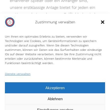
erfahrener Spieler oder ein Anfänger sind,
unsere erstklassige Anlage bietet für jeden ein
zu Hause – bei uns kommen Golfliebhaber jeder
Spielstärke auf ihre Kosten.
Zustimmung verwalten
Um Ihnen ein optimales Erlebnis zu bieten, verwenden wir
Technologien wie Cookies, um Geräteinformationen zu speichern
und/oder darauf zuzugreifen. Wenn Sie diesen Technologien
zustimmen, können wir Daten wie das Surfverhalten oder eindeutige
IDs auf dieser Website verarbeiten. Wenn Sie Ihre Zustimmung nicht
erteilen oder zurückziehen, können bestimmte Merkmale und
INFORMIEREN SIE SICH
Funktionen beeinträchtigt werden.
Unser Platz
Dienste verwalten
Gästeinformationen
Impressum
Akzeptieren
Datenschutz
Ablehnen
Einstellungen ansehen