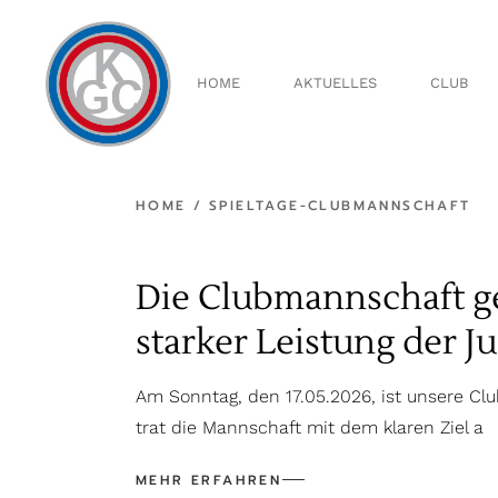
Skip
to
Über 
the
content
Vorst
HOME
AKTUELLES
CLUB
Aussc
Ältest
Clubsp
Clubm
Über uns
HOME
SPIELTAGE-CLUBMANNSCHAFT
Handi
Vorstand
Ausschüs
Die Clubmannschaft ge
Ältestenr
Clubspiell
starker Leistung der J
Clubmeis
Handicap
Am Sonntag, den 17.05.2026, ist unsere Cl
trat die Mannschaft mit dem klaren Ziel a