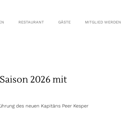
en
Informationen
en
Greenfee
EN
RESTAURANT
GÄSTE
MITGLIED WERDEN
en
Anfahrt
en
en
en
Informationen
schaft
Greenfee
nnschaft
Anfahrt
haft Herren
Saison 2026 mit
aft
Führung des neuen Kapitäns Peer Kesper
chaft
t Herren