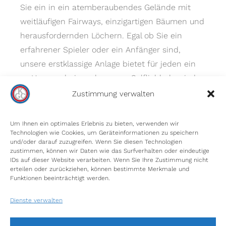
Sie ein in ein atemberaubendes Gelände mit
weitläufigen Fairways, einzigartigen Bäumen und
herausfordernden Löchern. Egal ob Sie ein
erfahrener Spieler oder ein Anfänger sind,
unsere erstklassige Anlage bietet für jeden ein
zu Hause – bei uns kommen Golfliebhaber jeder
Spielstärke auf ihre Kosten.
Zustimmung verwalten
Um Ihnen ein optimales Erlebnis zu bieten, verwenden wir
Technologien wie Cookies, um Geräteinformationen zu speichern
und/oder darauf zuzugreifen. Wenn Sie diesen Technologien
zustimmen, können wir Daten wie das Surfverhalten oder eindeutige
IDs auf dieser Website verarbeiten. Wenn Sie Ihre Zustimmung nicht
erteilen oder zurückziehen, können bestimmte Merkmale und
INFORMIEREN SIE SICH
Funktionen beeinträchtigt werden.
Unser Platz
Dienste verwalten
Gästeinformationen
Impressum